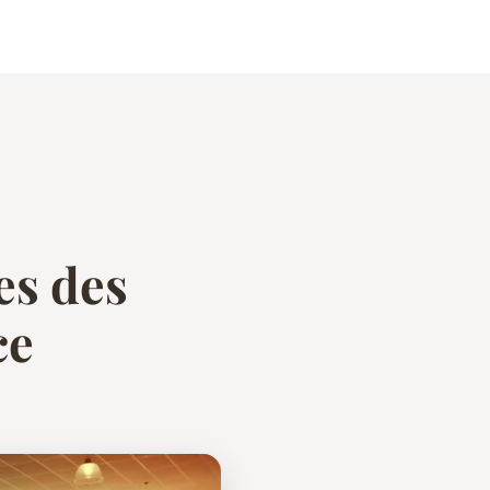
es des
ce