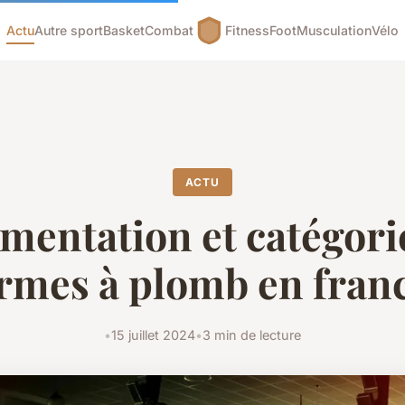
Actu
Autre sport
Basket
Combat
Fitness
Foot
Musculation
Vélo
ACTU
mentation et catégori
rmes à plomb en fran
•
15 juillet 2024
•
3 min de lecture