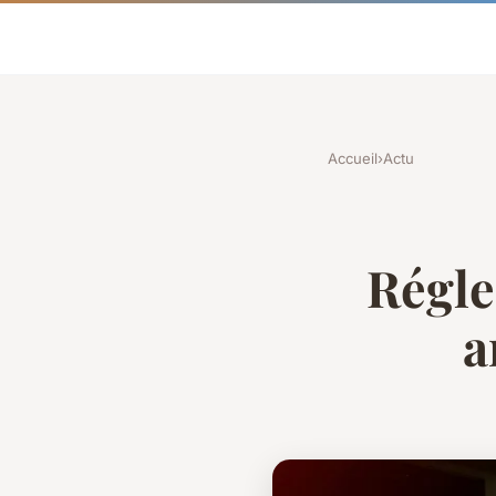
Accueil
›
Actu
Régle
a