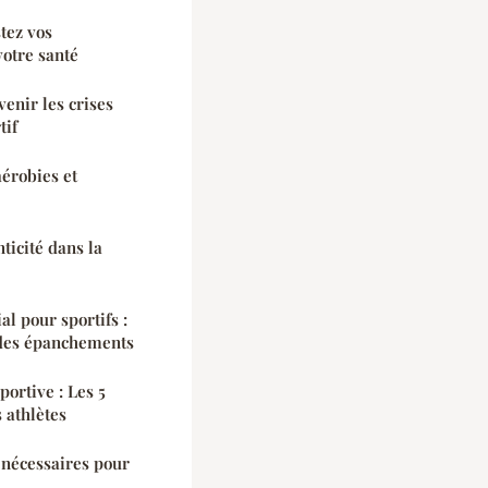
tez vos
otre santé
enir les crises
tif
aérobies et
ticité dans la
al pour sportifs :
 des épanchements
ortive : Les 5
 athlètes
 nécessaires pour