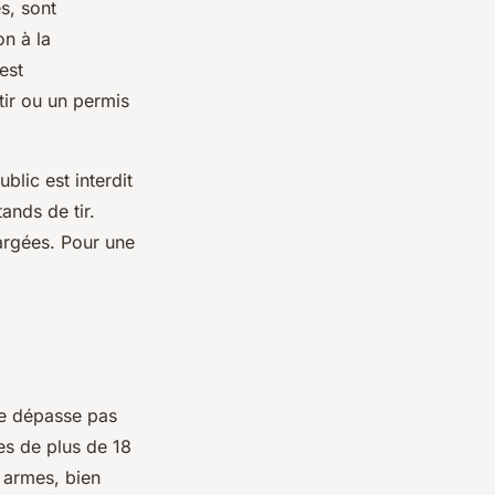
s, sont
on à la
est
tir ou un permis
lic est interdit
tands de tir.
hargées. Pour une
ne dépasse pas
es de plus de 18
 armes, bien