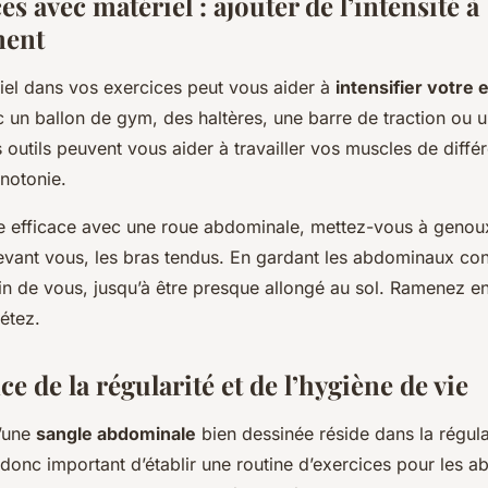
es avec matériel : ajouter de l’intensité à
ment
riel dans vos exercices peut vous aider à
intensifier votre
c un ballon de gym, des haltères, une barre de traction ou 
outils peuvent vous aider à travailler vos muscles de diffé
onotonie.
e efficace avec une roue abdominale, mettez-vous à genoux 
evant vous, les bras tendus. En gardant les abdominaux cont
oin de vous, jusqu’à être presque allongé au sol. Ramenez en
étez.
e de la régularité et de l’hygiène de vie
d’une
sangle abdominale
bien dessinée réside dans la régula
t donc important d’établir une routine d’exercices pour les 