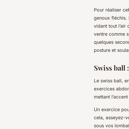
Pour réaliser ce
genoux fléchis.
vidant tout l’ai
ventre comme si 
quelques second
posture et soul
Swiss ball
Le swiss ball, e
exercices abdom
mettant l’accent
Un exercice pour
cela, asseyez-vo
sous vos lombair