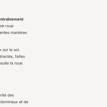
 entraînement
.
une roue
rentes manières
sur le sol.
ractés, faites
suite la roue
rité des
abdominaux et de