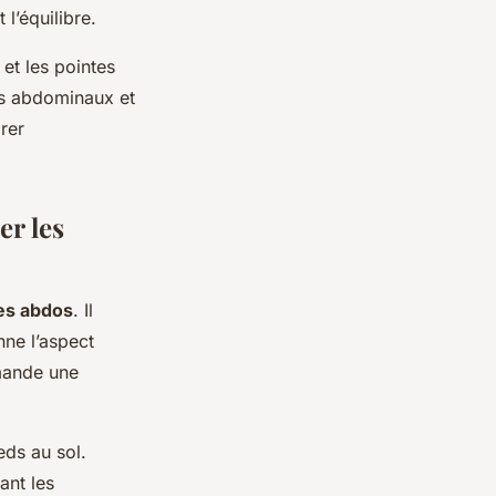
l’équilibre.
et les pointes
es abdominaux et
rer
er les
es abdos
. Il
nne l’aspect
emande une
eds au sol.
ant les