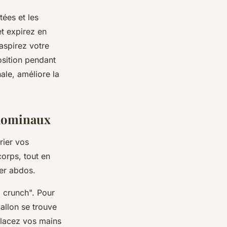
ées et les
t expirez en
 aspirez votre
osition pendant
ale, améliore la
bdominaux
rier vos
orps, tout en
ler abdos.
l crunch". Pour
ballon se trouve
Placez vos mains