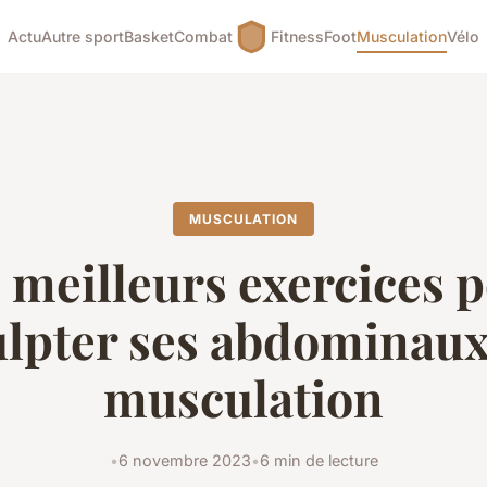
Actu
Autre sport
Basket
Combat
Fitness
Foot
Musculation
Vélo
MUSCULATION
 meilleurs exercices 
ulpter ses abdominaux
musculation
•
6 novembre 2023
•
6 min de lecture