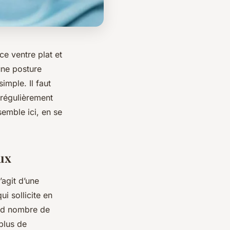
 ce ventre plat et
une posture
imple. Il faut
 régulièrement
emble ici, en se
ux
’agit d’une
i sollicite en
and nombre de
plus de