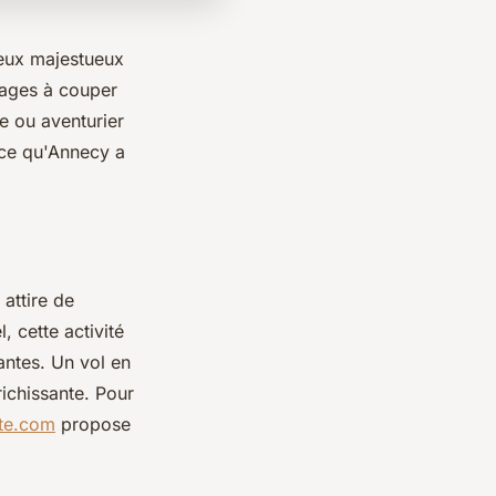
eux majestueux
sages à couper
ce ou aventurier
 ce qu'Annecy a
attire de
 cette activité
antes. Un vol en
richissante. Pour
te.com
propose