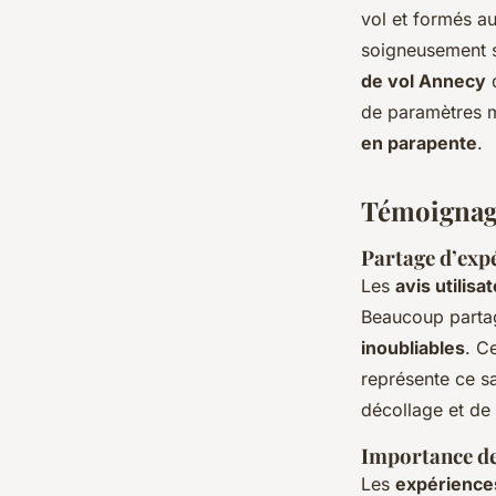
vol et formés au
soigneusement s
de vol Annecy
d
de paramètres m
en parapente
.
Témoignag
Partage d’expé
Les
avis utilisa
Beaucoup partag
inoubliables
. C
représente ce sa
décollage et de l
Importance des
Les
expérience