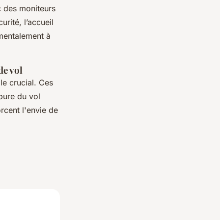
c des moniteurs
rité, l’accueil
 mentalement à
de vol
le crucial. Ces
pure du vol
orcent l'envie de