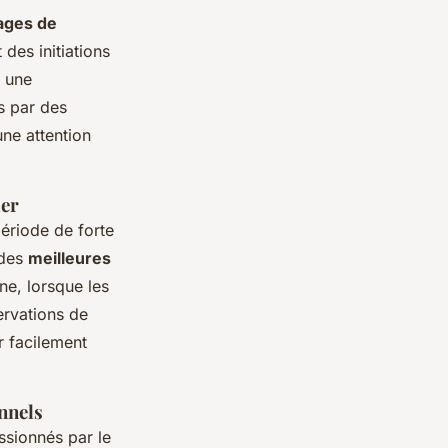
ages de
des initiations
 une
s par des
ne attention
ler
période de forte
 des
meilleures
ne, lorsque les
ervations de
r facilement
nnels
ssionnés par le