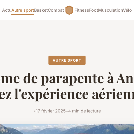
Actu
Autre sport
Basket
Combat
Fitness
Foot
Musculation
Vélo
AUTRE SPORT
me de parapente à An
ez l'expérience aérien
•
17 février 2025
•
4 min de lecture