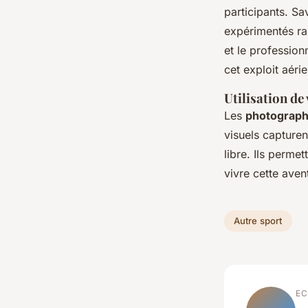
participants. S
expérimentés ras
et le professio
cet exploit aérie
Utilisation de 
Les
photograph
visuels capturen
libre. Ils perme
vivre cette aven
Autre sport
EC