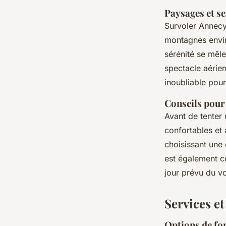
Paysages et se
Survoler Annec
montagnes envir
sérénité se mêl
spectacle aérien
inoubliable pour
Conseils pour
Avant de tenter
confortables et 
choisissant une
est également co
jour prévu du vo
Services et
Options de fo