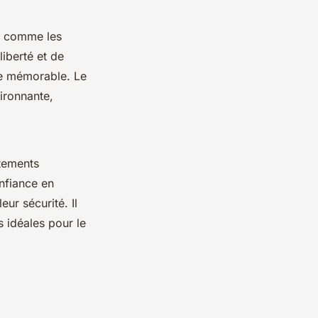
comme les
iberté et de
ne mémorable. Le
ironnante,
êtements
nfiance en
eur sécurité. Il
 idéales pour le