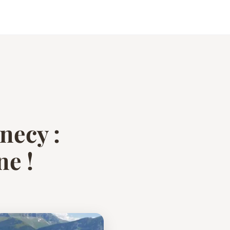
necy :
ne !