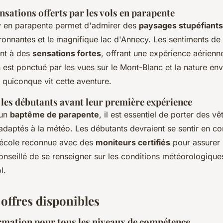
nsations offerts par les vols en parapente
y en parapente permet d'admirer des
paysages stupéfiants
onnantes et le magnifique lac d'Annecy. Les sentiments de l
ent à des
sensations fortes
, offrant une expérience aérien
 est ponctué par les vues sur le Mont-Blanc et la nature env
 quiconque vit cette aventure.
 les débutants avant leur première expérience
 un
baptême de parapente
, il est essentiel de porter des v
adaptés à la météo. Les débutants devraient se sentir en co
 école reconnue avec des
moniteurs certifiés
pour assurer l
nseillé de se renseigner sur les conditions météorologiques
l.
 offres disponibles
rmation pour tous les niveaux de compétence