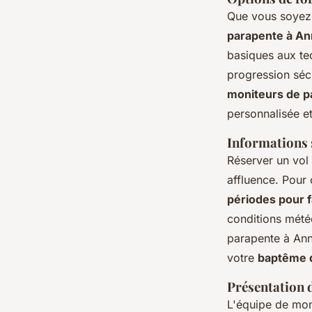
Que vous soye
parapente à A
basiques aux te
progression séc
moniteurs de pa
personnalisée e
Informations s
Réserver un vol 
affluence. Pour 
périodes pour f
conditions mété
parapente à Ann
votre
baptême 
Présentation d
L'équipe de mo