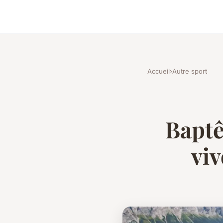
Accueil
›
Autre sport
Baptê
viv