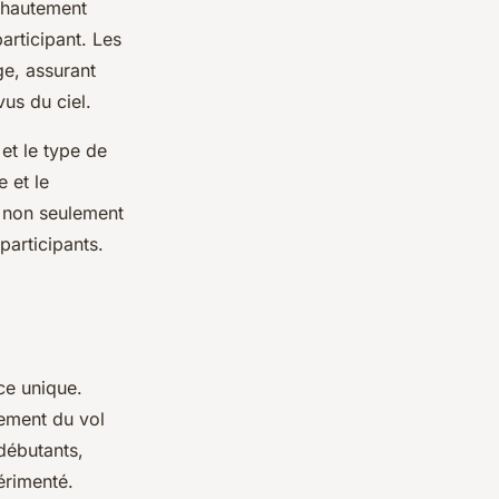
, hautement
articipant. Les
e, assurant
us du ciel.
 et le type de
e et le
e non seulement
articipants.
ce unique.
nement du vol
débutants,
érimenté.